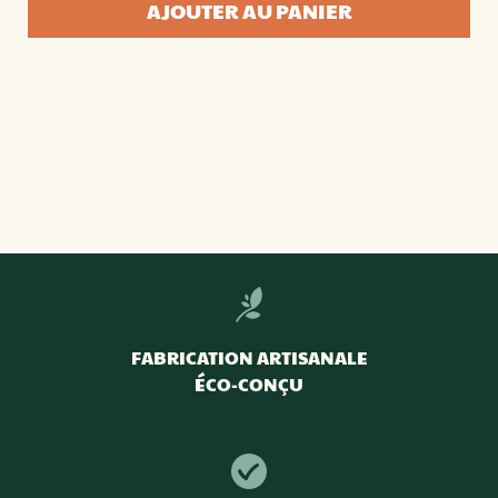
AJOUTER AU PANIER
de
Guide
ultime
du
lombricompostage
FABRICATION ARTISANALE
ÉCO-CONÇU