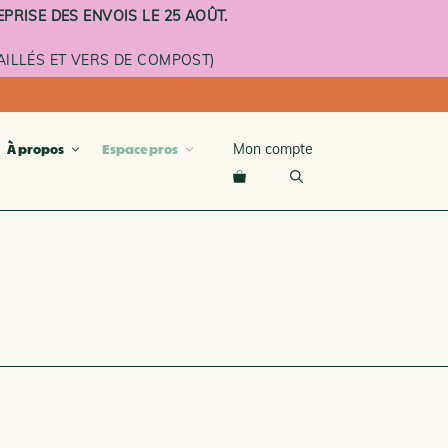
PRISE DES ENVOIS LE 25 AOÛT.
ILLÉS ET VERS DE COMPOST)
Mon compte
À propos
Espace pros
compost
terre cuite
émaillé
roulettes
À L’UNITÉ ET ÉTAGES
MENTAIRES