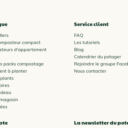
que
Service client
lers
FAQ
omposteur compact
Les tutoriels
steurs d'appartement
Blog
Calendrier du potager
es packs compostage
Rejoindre le groupe Fac
nt à planter
Nous contacter
 plants
oires
adeau
 magasin
vées
pte
La newsletter du po