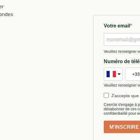
er
andes