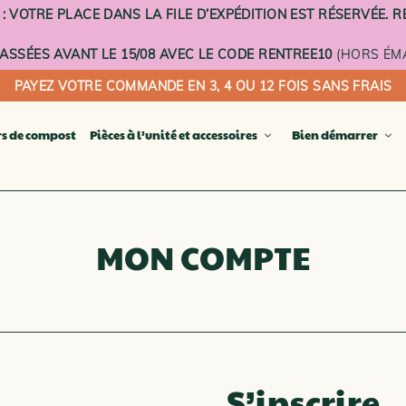
VOTRE PLACE DANS LA FILE D’EXPÉDITION EST RÉSERVÉE. RE
SSÉES AVANT LE 15/08 AVEC LE CODE RENTREE10
(HORS ÉMA
PAYEZ VOTRE COMMANDE EN 3, 4 OU 12 FOIS SANS FRAIS
rs de compost
Pièces à l’unité et accessoires
Bien démarrer
E COMPOSTEURS TERRE CUITE
Seau à 
Plateau 
icomposteur compact
MON COMPTE
Plateau 
 fleurs composteur
Voilage
er composteur
Socle à 
r de balcon
PIÈCES 
steur à planter
SUPPLÉ
OSTEURS D’EXTÉRIEUR
OSTEURS D’INTÉRIEUR
LA CARTE CADEAU DIGITALE
S’inscrire
E COMPOSTEURS ÉMAILLÉS