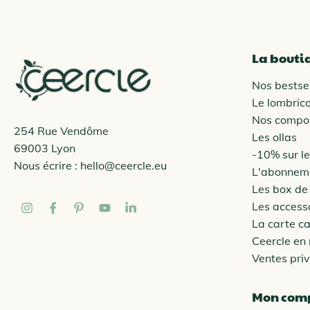
La bouti
Nos bestsel
Le lombric
Nos compo
254 Rue Vendôme
Les ollas
69003 Lyon
-10% sur l
Nous écrire :
hello@ceercle.eu
L'abonneme
Les box de
Les access
La carte c
Ceercle en
Ventes pri
Mon com