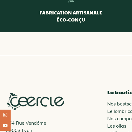
FABRICATION ARTISANALE
ÉCO-CONÇU
La bouti
Nos bestsel
Le lombric
Nos compo
254 Rue Vendôme
Les ollas
69003 Lyon