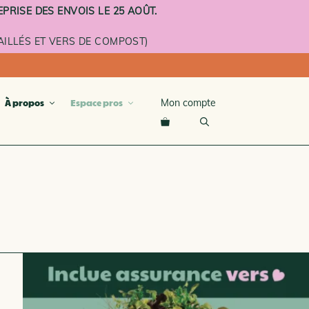
PRISE DES ENVOIS LE 25 AOÛT.
ILLÉS ET VERS DE COMPOST)
Mon compte
À propos
Espace pros
compost
terre cuite
émaillé
roulettes
À L’UNITÉ ET ÉTAGES
MENTAIRES