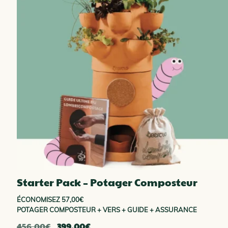
Starter Pack – Potager Composteur
ÉCONOMISEZ 57,00€
POTAGER COMPOSTEUR + VERS + GUIDE + ASSURANCE
Le
Le
456.00
€
399.00
€