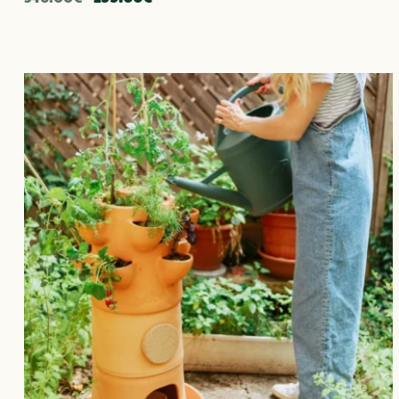
prix
prix
initial
actuel
était :
est :
346.00€.
299.00€.