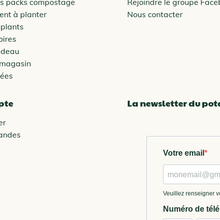
es packs compostage
Rejoindre le groupe Fac
nt à planter
Nous contacter
 plants
oires
adeau
 magasin
vées
pte
La newsletter du po
er
andes