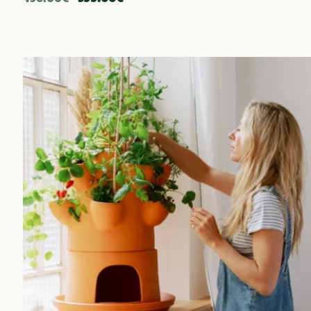
prix
prix
initial
actuel
était :
est :
456.00€.
399.00€.