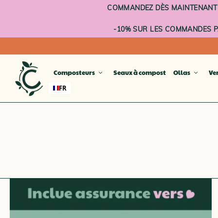
Aller
COMMANDEZ DÈS MAINTENANT : 
au
contenu
-10% SUR LES COMMANDES PA
Composteurs
Seaux à compost
Ollas
Ve
FR
GAMM
Lombr
Pot de
Potag
Potage
Compo
COMP
COMP
GAMM