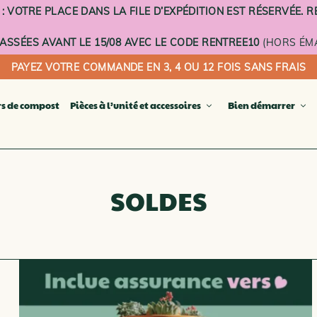
VOTRE PLACE DANS LA FILE D’EXPÉDITION EST RÉSERVÉE. RE
SSÉES AVANT LE 15/08 AVEC LE CODE RENTREE10
(HORS ÉMA
PAYEZ VOTRE COMMANDE EN 3, 4 OU 12 FOIS SANS FRAIS
rs de compost
Pièces à l’unité et accessoires
Bien démarrer
E COMPOSTEURS TERRE CUITE
Seau à 
Plateau 
icomposteur compact
SOLDES
Plateau 
 fleurs composteur
Voilage
er composteur
Socle à 
r de balcon
PIÈCES 
steur à planter
SUPPLÉ
OSTEURS D’EXTÉRIEUR
OSTEURS D’INTÉRIEUR
LA CARTE CADEAU DIGITALE
E COMPOSTEURS ÉMAILLÉS