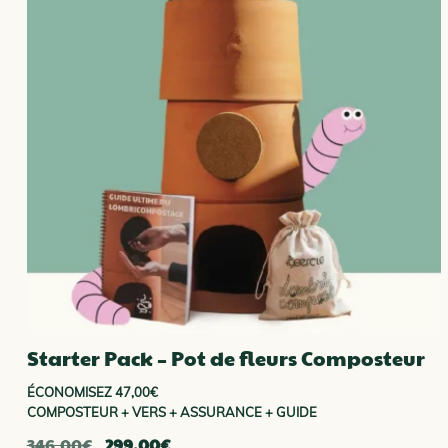
Starter Pack – Pot de fleurs Composteur
ÉCONOMISEZ 47,00€
COMPOSTEUR + VERS + ASSURANCE + GUIDE
Le
Le
346.00
€
299.00
€