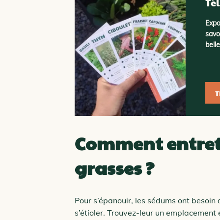
Tél
Expo
savo
bell
T
Comment entrete
grasses ?
Pour s’épanouir, les sédums ont besoin 
s’étioler. Trouvez-leur un emplacement e