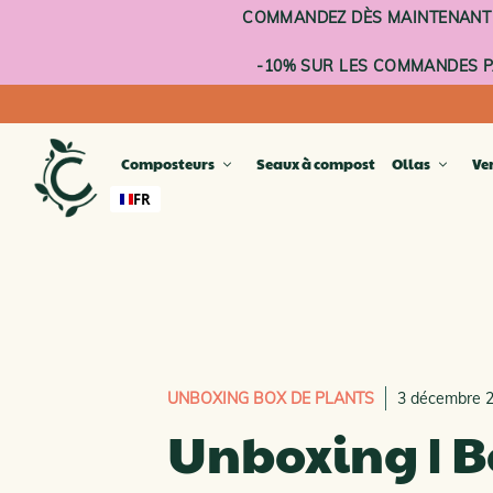
Aller
COMMANDEZ DÈS MAINTENANT : 
au
contenu
-10% SUR LES COMMANDES PA
Composteurs
Seaux à compost
Ollas
Ve
FR
GAMM
Lombr
Pot de
Potag
Potage
Compo
UNBOXING BOX DE PLANTS
3 décembre 
COMP
Unboxing | B
COMP
GAMM