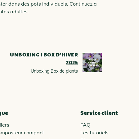
ter dans des pots individuels. Continuez à
ntes adultes.
UNBOXING | BOX D’HIVER
2025
Unboxing Box de plants
que
Service client
lers
FAQ
omposteur compact
Les tutoriels