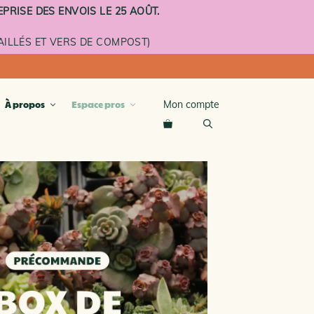
PRISE DES ENVOIS LE 25 AOÛT.
ILLÉS ET VERS DE COMPOST)
Mon compte
À propos
Espace pros
compost
terre cuite
émaillé
roulettes
À L’UNITÉ ET ÉTAGES
MENTAIRES