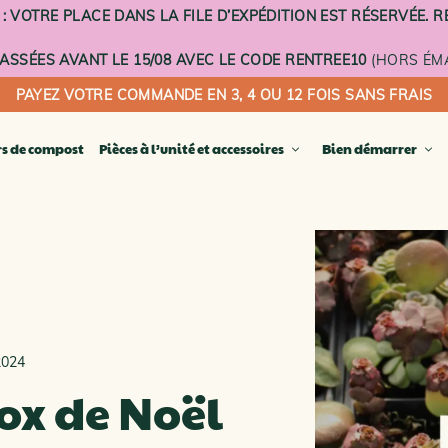
VOTRE PLACE DANS LA FILE D’EXPÉDITION EST RÉSERVÉE. RE
SSÉES AVANT LE 15/08 AVEC LE CODE RENTREE10
(HORS ÉMA
PAYEZ VOTRE COMMANDE EN 3, 4 OU 12 FOIS SANS FRAIS
rs de compost
Pièces à l’unité et accessoires
Bien démarrer
E COMPOSTEURS TERRE CUITE
Seau à 
Plateau 
icomposteur compact
Plateau 
 fleurs composteur
Voilage
er composteur
Socle à 
r de balcon
PIÈCES 
steur à planter
2024
SUPPLÉ
OSTEURS D’EXTÉRIEUR
ox de Noël
OSTEURS D’INTÉRIEUR
LA CARTE CADEAU DIGITALE
E COMPOSTEURS ÉMAILLÉS