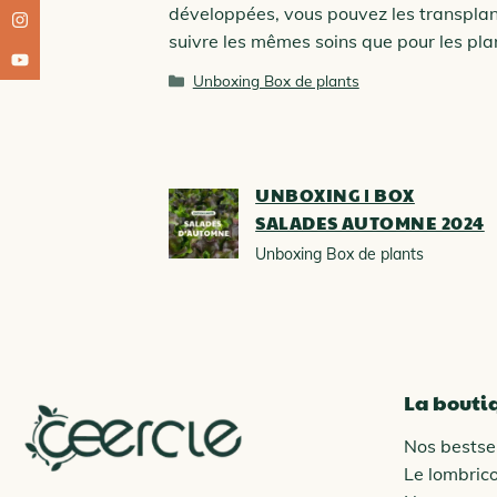
développées, vous pouvez les transplan
suivre les mêmes soins que pour les pla
Catégories
Unboxing Box de plants
UNBOXING | BOX
SALADES AUTOMNE 2024
Unboxing Box de plants
La bouti
Nos bestsel
Le lombric