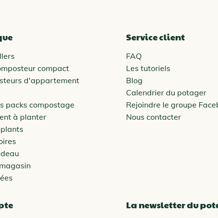
que
Service client
lers
FAQ
omposteur compact
Les tutoriels
steurs d'appartement
Blog
Calendrier du potager
es packs compostage
Rejoindre le groupe Fac
nt à planter
Nous contacter
 plants
oires
adeau
 magasin
vées
pte
La newsletter du po