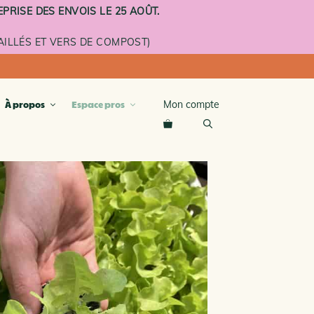
PRISE DES ENVOIS LE 25 AOÛT.
ILLÉS ET VERS DE COMPOST)
Mon compte
À propos
Espace pros
compost
terre cuite
émaillé
roulettes
À L’UNITÉ ET ÉTAGES
MENTAIRES