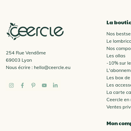
La bouti
Nos bestsel
Le lombric
Nos compo
254 Rue Vendôme
Les ollas
69003 Lyon
-10% sur l
Nous écrire :
hello@ceercle.eu
L'abonneme
Les box de
Les access
La carte c
Ceercle en
Ventes pri
Mon com