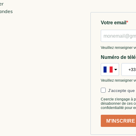
er
andes