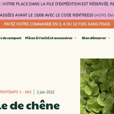
VOTRE PLACE DANS LA FILE D’EXPÉDITION EST RÉSERVÉE. RE
SSÉES AVANT LE 15/08 AVEC LE CODE RENTREE10
(HORS ÉMA
PAYEZ VOTRE COMMANDE EN 3, 4 OU 12 FOIS SANS FRAIS
rs de compost
Pièces à l’unité et accessoires
Bien démarrer
E COMPOSTEURS TERRE CUITE
Seau à 
Plateau 
icomposteur compact
Plateau 
 fleurs composteur
Voilage
er composteur
Socle à 
r de balcon
PIÈCES 
steur à planter
PRINTEMPS 1 - MIX
2 juin 2022
SUPPLÉ
OSTEURS D’EXTÉRIEUR
le de chêne
OSTEURS D’INTÉRIEUR
LA CARTE CADEAU DIGITALE
E COMPOSTEURS ÉMAILLÉS