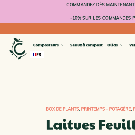
Aller
COMMANDEZ DÈS MAINTENANT : 
au
contenu
-10% SUR LES COMMANDES PA
Composteurs
Seaux à compost
Ollas
Ve
FR
GAMM
Lombr
Pot de
Potag
Potage
Compo
BOX DE PLANTS
,
PRINTEMPS - POTAGÈRE
,
COMP
Laitues Feuil
COMP
GAMM