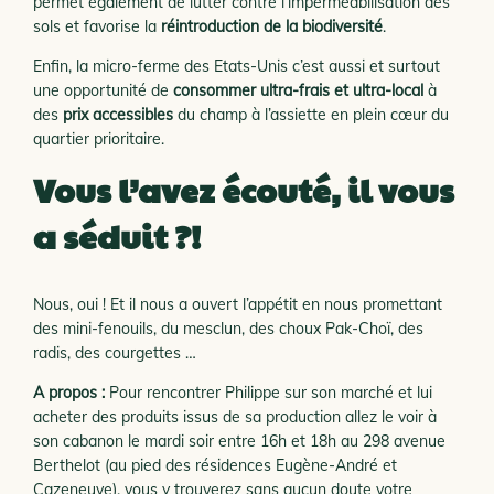
permet également de lutter contre l’imperméabilisation des
sols et favorise la
réintroduction de la biodiversité
.
Enfin, la micro-ferme des Etats-Unis c’est aussi et surtout
une opportunité de
consommer ultra-frais et ultra-local
à
des
prix accessibles
du champ à l’assiette en plein cœur du
quartier prioritaire.
Vous l’avez écouté, il vous
a séduit ?!
Nous, oui ! Et il nous a ouvert l’appétit en nous promettant
des mini-fenouils, du mesclun, des choux Pak-Choï, des
radis, des courgettes …
A propos :
Pour rencontrer Philippe sur son marché et lui
acheter des produits issus de sa production allez le voir à
son cabanon le mardi soir entre 16h et 18h au 298 avenue
Berthelot (au pied des résidences Eugène-André et
Cazeneuve), vous y trouverez sans aucun doute votre