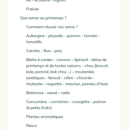
Ail – échalote – oignon
Fraisier
Que semer au printemps ?
Comment réussir vos semis ?
Aubergine – physalis – poivron – tomate –
tomatillo
Carotte – fève – pois
Blette à cardes – cresson – épinard – laitue de
printemps et de toutes saisons – chou (brocoli,
kale, pommé, bok choy …) – moutardes
asiatiques – fenouil – céleri – chicorée –
rhubarbe – roquette – mesclun, poireau d’hiver
Betterave – navet – radis
Concombre – cornichon – courgette – potiron
(à petits fruits)
Plantes aromatiques
Fleurs