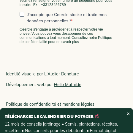
Identité visuelle par
L'Atelier Denature
Développement web par
Hello Mathilde
Politique de confidentialité et mentions légales
×
TÉLÉCHARGEZ LE CALENDRIER DU POTAGER
Conditions générales de vente
12 mois de conseils jardinage • Semis, plantations, récoltes,
recettes • Nos conseils pour les débutants • Format digital