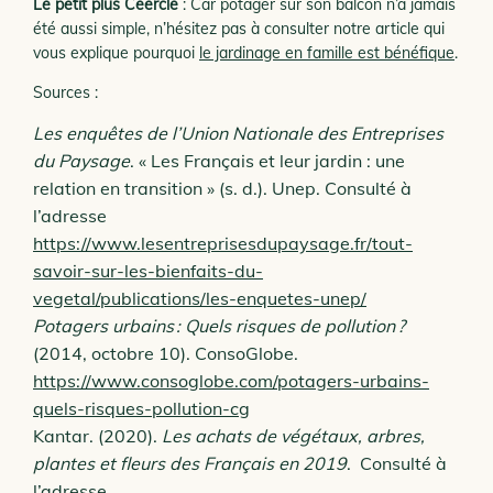
Le petit plus Ceercle
: Car potager sur son balcon n’a jamais
été aussi simple, n’hésitez pas à consulter notre article qui
vous explique pourquoi
le jardinage en famille est bénéfique
.
Sources :
Les enquêtes de l’Union Nationale des Entreprises
du Paysage
. «
Les Français et leur jardin : une
relation en transition »
(s. d.). Unep. Consulté à
l’adresse
https://www.lesentreprisesdupaysage.fr/tout-
savoir-sur-les-bienfaits-du-
vegetal/publications/les-enquetes-unep/
Potagers urbains : Quels risques de pollution ?
(2014, octobre 10). ConsoGlobe.
https://www.consoglobe.com/potagers-urbains-
quels-risques-pollution-cg
Kantar. (2020).
Les achats de végétaux, arbres,
plantes et fleurs des Français en 2019
. Consulté à
l’adresse