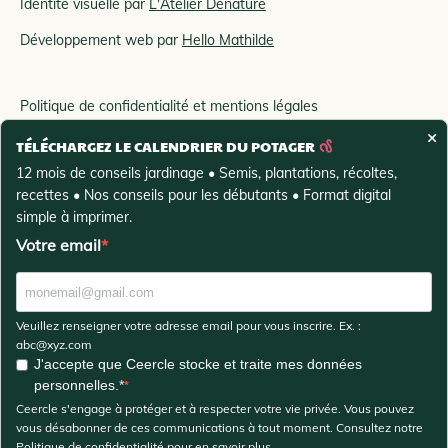
Identité visuelle par
L'Atelier Denature
Développement web par
Hello Mathilde
Politique de confidentialité et mentions légales
×
TÉLÉCHARGEZ LE CALENDRIER DU POTAGER
Conditions générales de vente
12 mois de conseils jardinage • Semis, plantations, récoltes,
recettes • Nos conseils pour les débutants • Format digital
simple à imprimer.
Votre email
Veuillez renseigner votre adresse email pour vous inscrire. Ex. :
abc@xyz.com
J'accepte que Ceercle stocke et traite mes données
personnelles.*
Ceercle s'engage à protéger et à respecter votre vie privée. Vous pouvez
vous désabonner de ces communications à tout moment. Consultez notre
Politique de confidentialité pour en savoir plus.