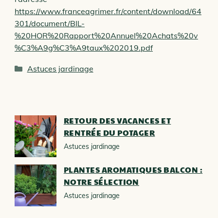
https://www.franceagrimer.fr/content/download/64
301/document/BIL-
%20HOR%20Rapport%20Annuel%20Achats%20v
%C3%A9g%C3%A9taux%202019.pdf
Catégories
Astuces jardinage
RETOUR DES VACANCES ET
RENTRÉE DU POTAGER
Astuces jardinage
PLANTES AROMATIQUES BALCON :
NOTRE SÉLECTION
Astuces jardinage