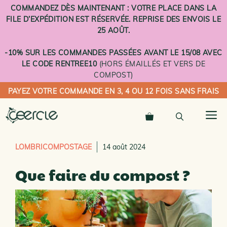
Aller
COMMANDEZ DÈS MAINTENANT : VOTRE PLACE DANS LA
au
FILE D’EXPÉDITION EST RÉSERVÉE. REPRISE DES ENVOIS LE
contenu
25 AOÛT.
-10% SUR LES COMMANDES PASSÉES AVANT LE 15/08 AVEC
LE CODE RENTREE10
(HORS ÉMAILLÉS ET VERS DE
COMPOST)
PAYEZ VOTRE COMMANDE EN 3, 4 OU 12 FOIS SANS FRAIS
M
LOMBRICOMPOSTAGE
14 août 2024
Que faire du compost ?