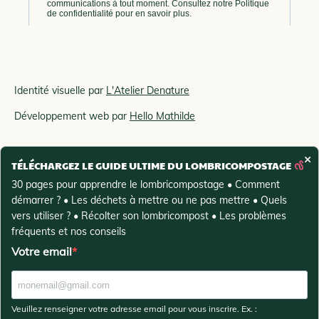
Identité visuelle par
L'Atelier Denature
Développement web par
Hello Mathilde
×
Politique de confidentialité et mentions légales
TÉLÉCHARGEZ LE GUIDE ULTIME DU LOMBRICOMPOSTAGE
30 pages pour apprendre le lombricompostage • Comment
démarrer ? • Les déchets à mettre ou ne pas mettre • Quels
Conditions générales de vente
vers utiliser ? • Récolter son lombricompost • Les problèmes
fréquents et nos conseils
Votre email
Veuillez renseigner votre adresse email pour vous inscrire. Ex. :