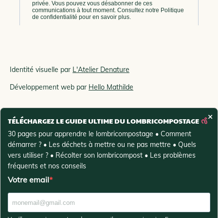
Identité visuelle par
L'Atelier Denature
Développement web par
Hello Mathilde
×
Politique de confidentialité et mentions légales
TÉLÉCHARGEZ LE GUIDE ULTIME DU LOMBRICOMPOSTAGE
30 pages pour apprendre le lombricompostage • Comment
démarrer ? • Les déchets à mettre ou ne pas mettre • Quels
Conditions générales de vente
vers utiliser ? • Récolter son lombricompost • Les problèmes
fréquents et nos conseils
Votre email