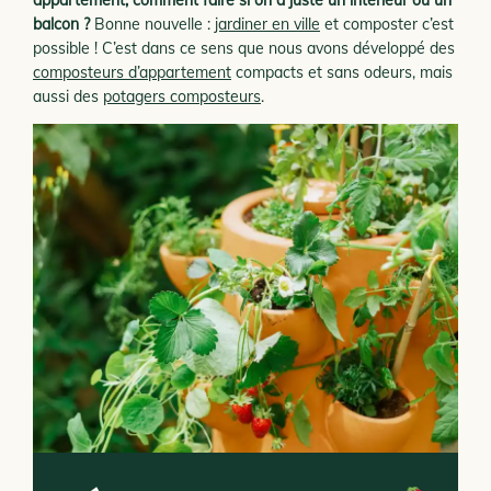
appartement, comment faire si on a juste un intérieur ou un
balcon ?
Bonne nouvelle :
jardiner en ville
et composter c’est
possible ! C’est dans ce sens que nous avons développé des
composteurs d’appartement
compacts et sans odeurs, mais
aussi des
potagers composteurs
.