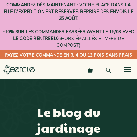
Aller
COMMANDEZ DÈS MAINTENANT : VOTRE PLACE DANS LA
au
FILE D’EXPÉDITION EST RÉSERVÉE. REPRISE DES ENVOIS LE
contenu
25 AOÛT.
-10% SUR LES COMMANDES PASSÉES AVANT LE 15/08 AVEC
LE CODE RENTREE10
(HORS ÉMAILLÉS ET VERS DE
COMPOST)
PAYEZ VOTRE COMMANDE EN 3, 4 OU 12 FOIS SANS FRAIS
M
Le blog du
jardinage